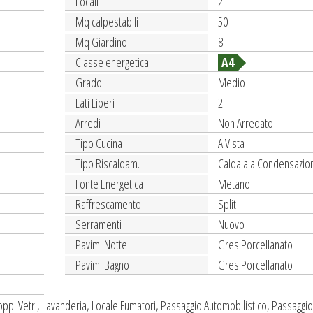
Locali
2
Mq calpestabili
50
Mq Giardino
8
Classe energetica
A4
Grado
Medio
Lati Liberi
2
Arredi
Non Arredato
Tipo Cucina
A Vista
Tipo Riscaldam.
Caldaia a Condensazio
Fonte Energetica
Metano
Raffrescamento
Split
Serramenti
Nuovo
Pavim. Notte
Gres Porcellanato
Pavim. Bagno
Gres Porcellanato
oppi Vetri, Lavanderia, Locale Fumatori, Passaggio Automobilistico, Passaggio