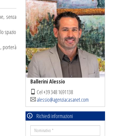
ne, senza
olo spazio
o, porterà
Ballerini Alessio
Cel +39 348 1691138
alessio@agenziacasanet.com
Richiedi informazioni
Nominativo