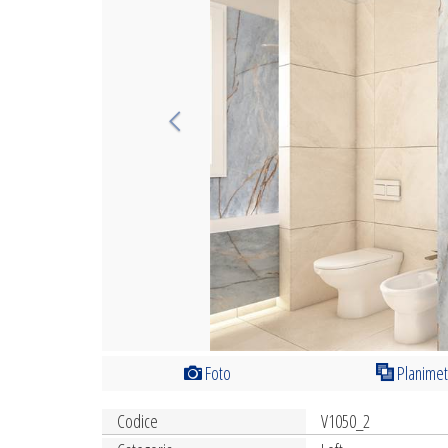
Foto
Planimet
Codice
V1050_2