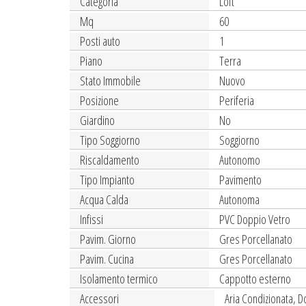
Categoria
Loft
Mq
60
Posti auto
1
Piano
Terra
Stato Immobile
Nuovo
Posizione
Periferia
Giardino
No
Tipo Soggiorno
Soggiorno
Riscaldamento
Autonomo
Tipo Impianto
Pavimento
Acqua Calda
Autonoma
Infissi
PVC Doppio Vetro
Pavim. Giorno
Gres Porcellanato
Pavim. Cucina
Gres Porcellanato
Isolamento termico
Cappotto esterno
Accessori
Aria Condizionata, D