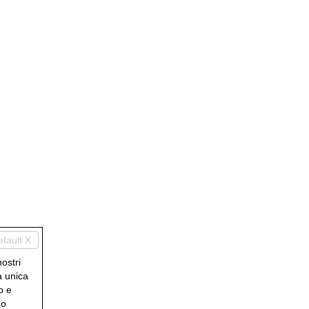
efault X
nostri
a unica
o e
uo