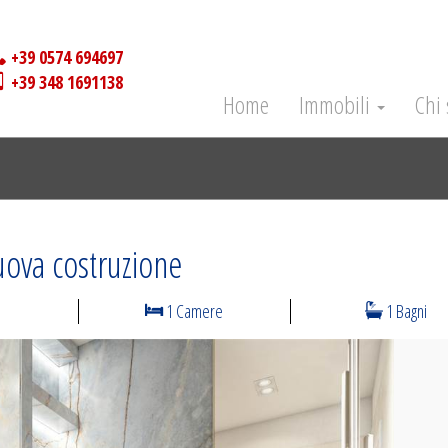
+39 0574 694697
+39 348 1691138
Home
Immobili
Chi
nuova costruzione
1 Camere
1 Bagni
N