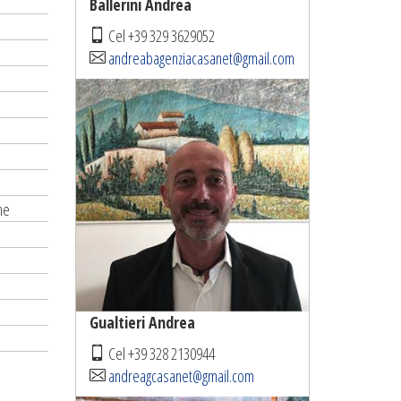
Ballerini Andrea
Cel +39 329 3629052
andreabagenziacasanet@gmail.com
ne
Gualtieri Andrea
Cel +39 328 2130944
andreagcasanet@gmail.com