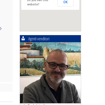
Do you own this
OK
website?
Agenti venditori