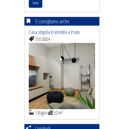
Invia
Ti consigliamo anche
Casa singola In Vendita a Prato
150.000 €
2
1 Bagni
50 m
Condividi