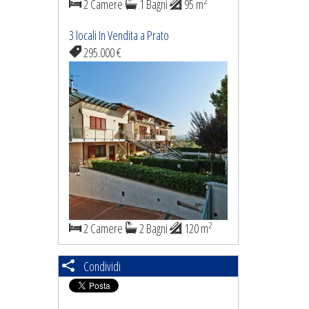
2
2 Camere
1 Bagni
95 m
3 locali In Vendita a Prato
295.000 €
2
2 Camere
2 Bagni
120 m
Condividi