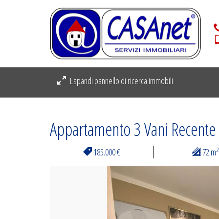
Espandi pannello di ricerca immobili
Appartamento 3 Vani Recente 
2
185.000 €
72 m
Previous