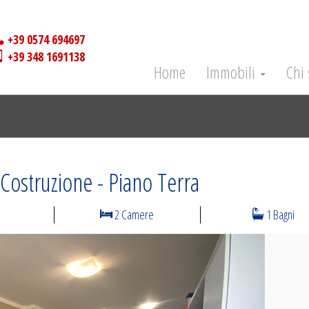
+39 0574 694697
+39 348 1691138
Home
Immobili
Chi
Costruzione - Piano Terra
2 Camere
1 Bagni
N