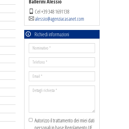
Ballerini Alessio
Cel +39 348 1691138
alessio@agenziacasanet.com
Richiedi informazioni
Nominativo
*
Telefono
*
Email
*
Dettagli
richiesta
*
Autorizzo il trattamento dei miei dati
personali in base Regolamento UE