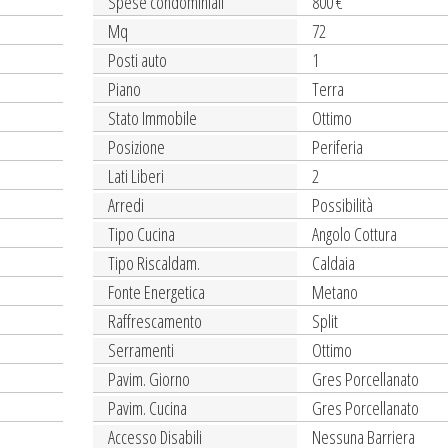
Spese condominiali
800 €
Mq
72
Posti auto
1
Piano
Terra
Stato Immobile
Ottimo
Posizione
Periferia
Lati Liberi
2
Arredi
Possibilità
Tipo Cucina
Angolo Cottura
Tipo Riscaldam.
Caldaia
Fonte Energetica
Metano
Raffrescamento
Split
Serramenti
Ottimo
Pavim. Giorno
Gres Porcellanato
Pavim. Cucina
Gres Porcellanato
Accesso Disabili
Nessuna Barriera