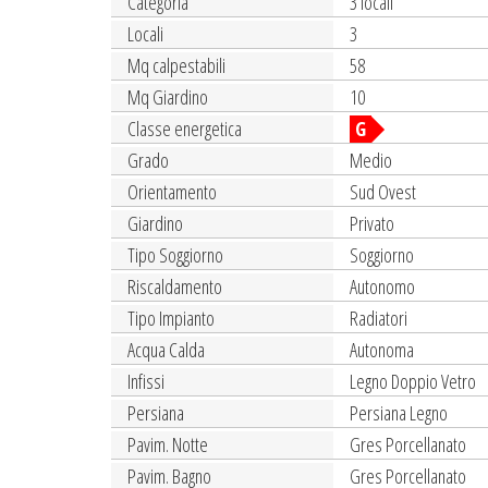
Categoria
3 locali
Locali
3
Mq calpestabili
58
Mq Giardino
10
Classe energetica
G
Grado
Medio
Orientamento
Sud Ovest
Giardino
Privato
Tipo Soggiorno
Soggiorno
Riscaldamento
Autonomo
Tipo Impianto
Radiatori
Acqua Calda
Autonoma
Infissi
Legno Doppio Vetro
Persiana
Persiana Legno
Pavim. Notte
Gres Porcellanato
Pavim. Bagno
Gres Porcellanato