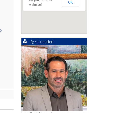
Do you own this
OK
website?
Agenti venditori